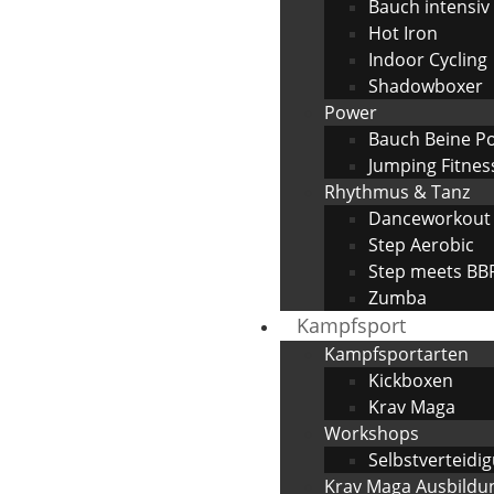
Bauch intensiv
Hot Iron
Indoor Cycling
Shadowboxer
Power
Bauch Beine P
Jumping Fitnes
Rhythmus & Tanz
Danceworkout
Step Aerobic
Step meets BB
Zumba
Kampfsport
Kampfsportarten
Kickboxen
Krav Maga
Workshops
Selbstverteidi
Krav Maga Ausbildu