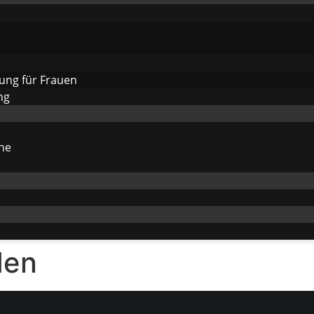
gung für Frauen
ng
he
den