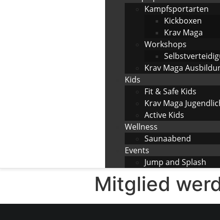
Kampfsportarten
Kickboxen
Krav Maga
Workshops
Selbstverteidi
Krav Maga Ausbildu
Kids
Fit & Safe Kids
Krav Maga Jugendlic
Active Kids
Wellness
Saunaabend
Events
Jump and Splash
Mitglied wer