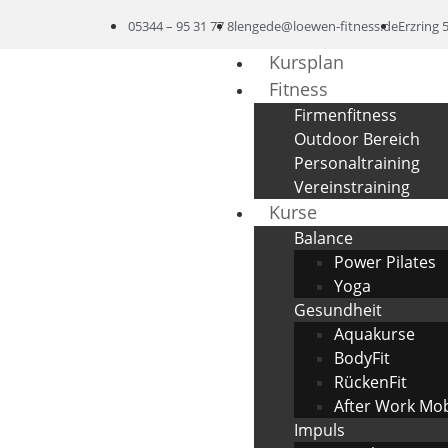
05344 – 95 31 77 8
lengede@loewen-fitness.de
Erzring 
Kursplan
Fitness
Firmenfitness
Outdoor Bereich
Personaltraining
Vereinstraining
Kurse
Balance
Power Pilates
Yoga
Gesundheit
Aquakurse
BodyFit
RückenFit
After Work Mobi
Impuls