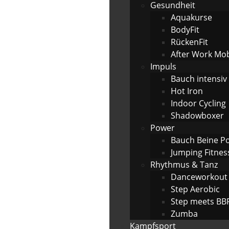
Gesundheit
Aquakurse
BodyFit
RückenFit
After Work Mobi
Impuls
Bauch intensiv
Hot Iron
Indoor Cycling
Shadowboxer
Power
Bauch Beine P
Jumping Fitnes
Rhythmus & Tanz
Danceworkout
Step Aerobic
Step meets BB
Zumba
Kampfsport