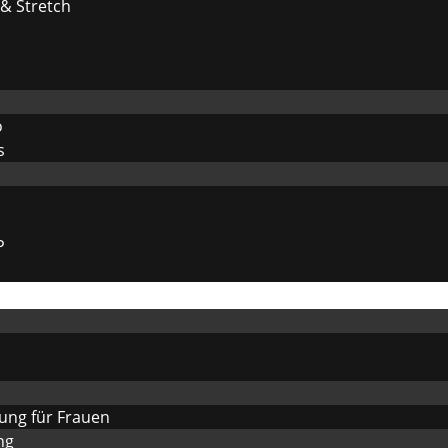
 & Stretch
o
s
P
gung für Frauen
ng