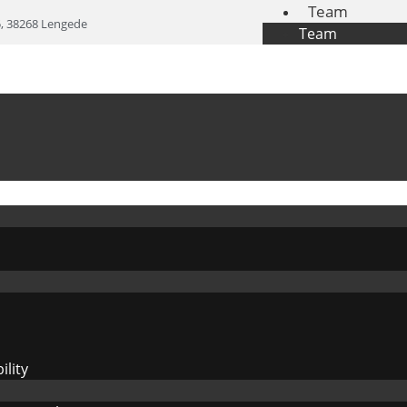
Team
5, 38268 Lengede
Team
lity