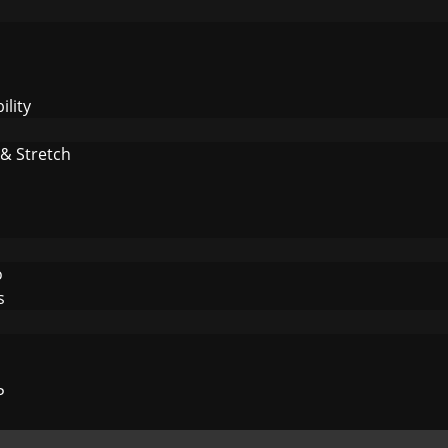
lity
 & Stretch
o
s
P