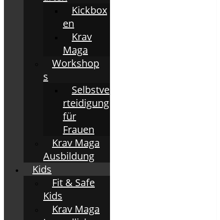
Kickbox
en
Krav
Maga
Workshop
s
Selbstve
rteidigung
für
Frauen
Krav Maga
Ausbildung
Kids
Fit & Safe
Kids
Krav Maga