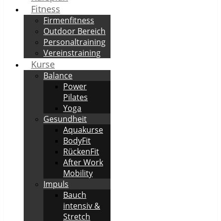
Fitness
Firmenfitness
Outdoor Bereich
Personaltraining
Vereinstraining
Kurse
Balance
Power
Pilates
Yoga
Gesundheit
Aquakurse
BodyFit
RückenFit
After Work
Mobility
Impuls
Bauch
intensiv &
Stretch