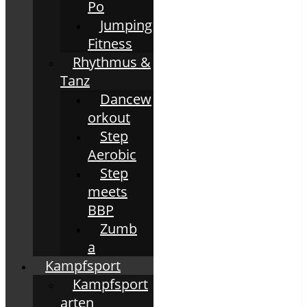
Po
Jumping
Fitness
Rhythmus &
Tanz
Dancew
orkout
Step
Aerobic
Step
meets
BBP
Zumb
a
Kampfsport
Kampfsport
arten