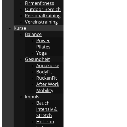
Firmenfitness
Outdoor Bereich
Personaltraining
Vereinstraining
Kurse
Balance
Power
Pilates
Yoga
Gesundheit
Aquakurse
BodyFit
RückenFit
After Work
Mobility
Impuls
Bauch
intensiv &
Stretch
Hot Iron