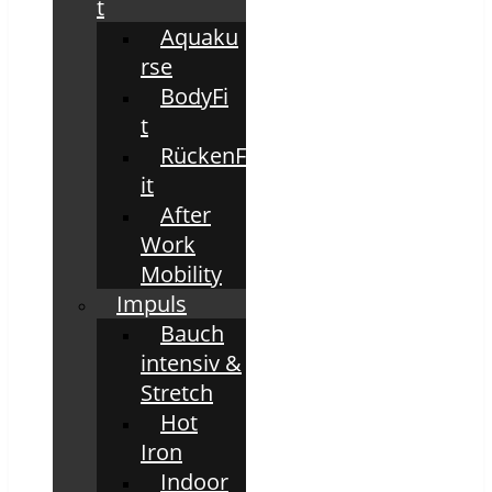
t
Aquaku
rse
BodyFi
t
RückenF
it
After
Work
Mobility
Impuls
Bauch
intensiv &
Stretch
Hot
Iron
Indoor