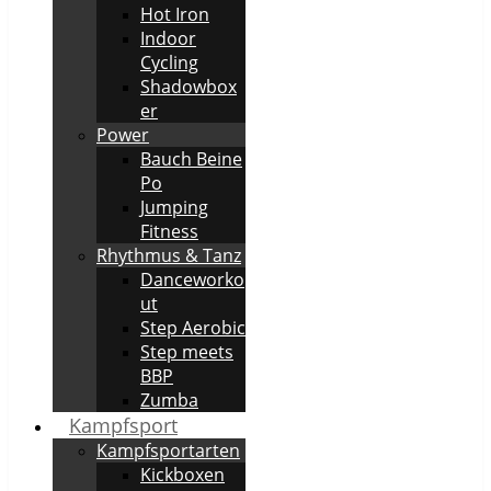
Hot Iron
Indoor
Cycling
Shadowbox
er
Power
Bauch Beine
Po
Jumping
Fitness
Rhythmus & Tanz
Danceworko
ut
Step Aerobic
Step meets
BBP
Zumba
Kampfsport
Kampfsportarten
Kickboxen