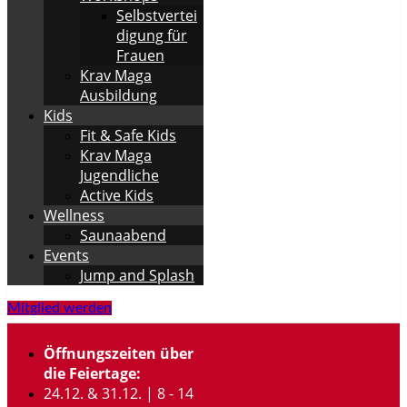
Selbstvertei
digung für
Frauen
Krav Maga
Ausbildung
Kids
Fit & Safe Kids
Krav Maga
Jugendliche
Active Kids
Wellness
Saunaabend
Events
Jump and Splash
Mitglied werden
Öffnungszeiten über
die Feiertage:
24.12. & 31.12. | 8 - 14