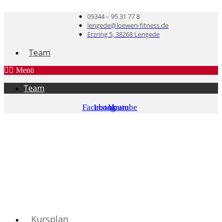
05344 – 95 31 77 8
lengede@loewen-fitness.de
Erzring 5, 38268 Lengede
Team
Menü
Team
Facebook
Instagram
Youtube
Kursplan