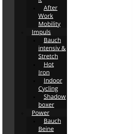
After
Work
Mobility
Impuls
Bauch
intensiv &
Stretch
Hot
Iron
Indoor
Cycling
Shadow
boxer
Power
Bauch
Beine