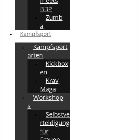
meets
BBP
Zumb
a
Kampfsport
Kampfsport
arten
Kickbox
en
Krav
Maga
Workshop
s
Selbstve
rteidigung
für
Frauen