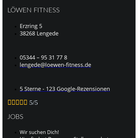
LÖWEN FITNESS
Erzring 5
38268 Lengede
05344 – 95 31 77 8
lengede@loewen-fitness.de
5 Sterne - 123 Google-Rezensionen





5/5
JOBS
Wir suchen Dich!