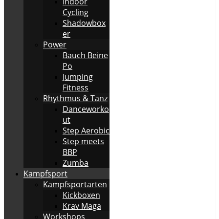
Indoor
Cycling
Shadowbox
er
Power
Bauch Beine
Po
Jumping
Fitness
Rhythmus & Tanz
Danceworko
ut
Step Aerobic
Step meets
BBP
Zumba
Kampfsport
Kampfsportarten
Kickboxen
Krav Maga
Workshops