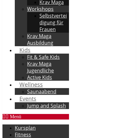
Krav Maga
Workshops
Selbstvertei
digung für
Frauen
Krav Maga
Ausbildung
Kids
Fit & Safe Kids
Krav Maga
Jugendliche
Active Kids
Wellness
Saunaabend
Events
Jump and Splash
Menü
Kursplan
Fitness