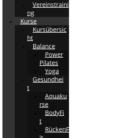
Vereinstraini
ng
Kurse
Kursübersic
ht
Balance
Power
Pilates
Yoga
Gesundhei
t
Aquaku
rse
BodyFi
t
RückenF
it