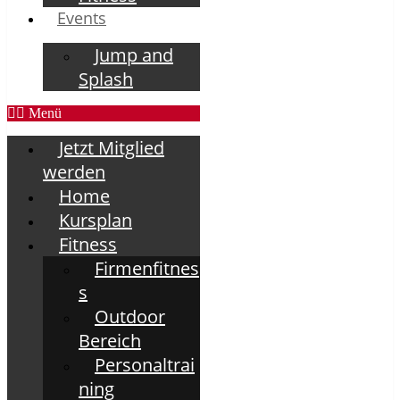
Events
Jump and
Splash
Menü
Jetzt Mitglied
werden
Home
Kursplan
Fitness
Firmenfitnes
s
Outdoor
Bereich
Personaltrai
ning